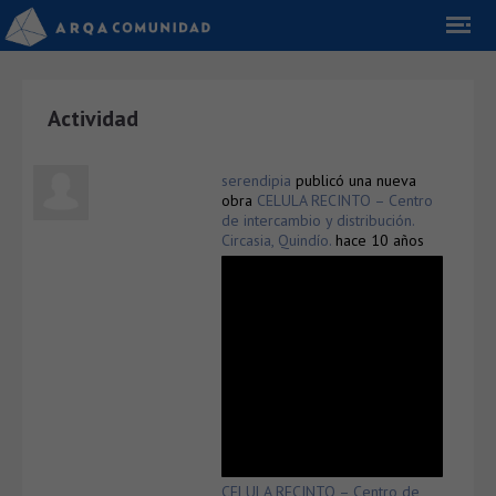
Actividad
serendipia
publicó una nueva
obra
CELULA RECINTO – Centro
de intercambio y distribución.
Circasia, Quindío.
hace 10 años
CELULA RECINTO – Centro de