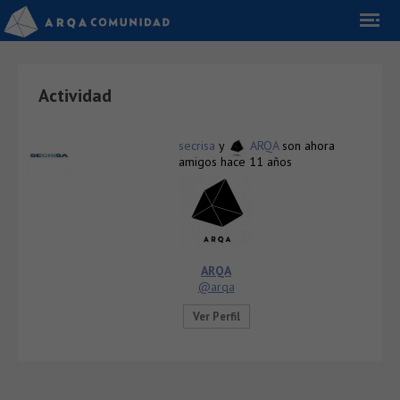
Actividad
secrisa
y
ARQA
son ahora
amigos
hace 11 años
ARQA
@arqa
Ver Perfil