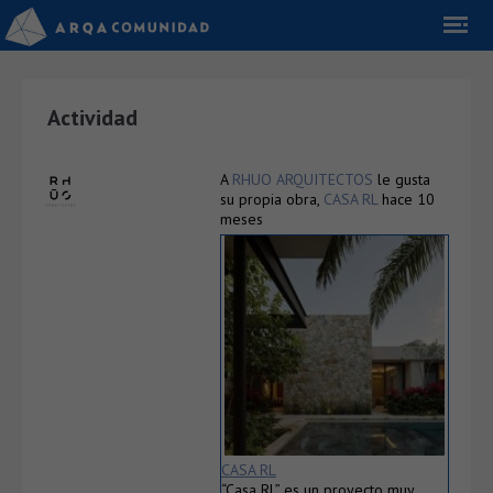
Actividad
A
RHUO ARQUITECTOS
le gusta
su propia obra,
CASA RL
hace 10
meses
CASA RL
“Casa RL” es un proyecto muy