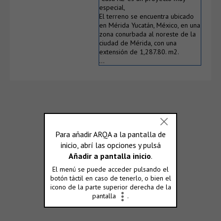
especial,
El terreno se encuentra ubicado
en Mérida Yucatán, México, en una
zona conurbada al noreste de la
ciudad de Mérida, con una
extensión de 1,287.80. m2.
…