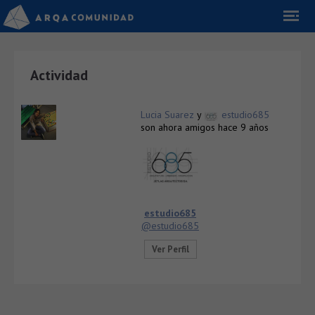
Actividad
Lucia Suarez
y
estudio685
son ahora amigos
hace 9 años
estudio685
@estudio685
Ver Perfil