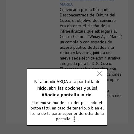
MARKA
Convocado por la Dirección
Desconcentrada de Cultura del
Cusco, el objetivo del concurso
era obtener el diseño de la
infraestructura que albergará al
Centro Cultural “Wiñay Ayni Marka”,
un complejo con espacios de
acceso público dedicados a la
cultura y las artes, junto a una
nueva sede técnica-administrativa
integrada para la DDC-Cusco.
El encargo debía sintonizar con
los argumentos formales, cánones
y principios conceptuales propios
del legado en piedra y la
arquitectura ancestral de la
ciudad, siendo concebido bajo una
línea sobria, funcional y
contemporánea.
…