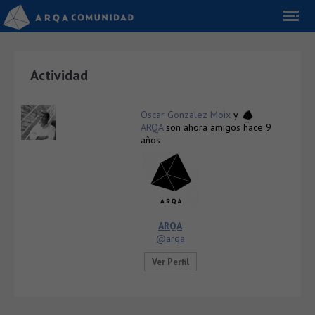
Actividad
Oscar Gonzalez Moix
y
ARQA
son ahora amigos
hace 9
años
ARQA
@arqa
Ver Perfil