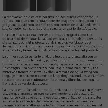
La renovación de esta casa consistía en dos puntos específicos. La
fachada como un cambio totalmente de imagen y la ampliación de
programa arquitectónico en el corazón interior de la vivienda, en la
sala comedor con cocina abierta sumarle un cuarto de tv/estudio.
Una inquietud clara era intervenir el estado original como una
oportunidad de mejorar la calidad espacial de las habitaciones de la
planta alta y baja. El pretexto de abrir nuevas ventilaciones e
iluminaciones naturales, una experiencia estética y formal nueva, pero
el recorrido y la secuencia habitable como eje rector del proyecto.
La primera acción es darle unidad y fuerza a la planta alta con un
cuerpo resuelto en herrería y paneles prefabricados que generan una
bocina que se retranquea como un
Zigzag
para esculpir luz y sombra.
Se configura una nueva terraza común que enmarca el cielo y una
misteriosa tronera observa la calle. La terraza de
rejilla irving
con
lenguaje industrial poco común en la tipología vivienda, busca también
resolver un acceso confortable a la azotea y filtrar luz con agua de
lluvia al área verde del acceso.
La terraza en la fachada renovada, la vive una recámara con el nuevo
estudio que aparece en este corazón interior a doble altura. El
tapanco se construye con una estructura en perfiles ipr y barandales
en herrería y viguerías de madera pino. Se diseñaron muebles
perimetrales para albergar, arte, tecnología y recuerdos valiosos del