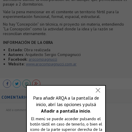
pasaje a 2 dormitorios.
Vale la pena mencionar en el comitente un territorio fértil para la
experimentación funcional, formal, espacial, estructural.
No hay “Concepción” sin técnica, ni proyecto sin materia, entendiendo
“La Concepción” como la actividad donde la idea y la razón se
reconcilian eternamente.
INFORMACIÓN DE LA OBRA
Estado:
Obra realizada
Autores:
Arquitecto Sergio Compagnucci
Facebook:
arqcompagnucci
Website:
www.arqcompagnucci.com.ar
COMENTARIOS
ó accedé con