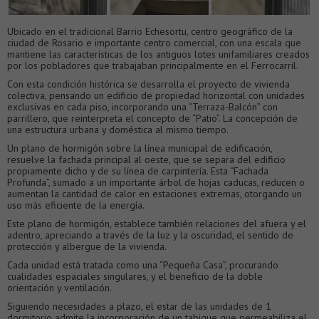
Ubicado en el tradicional Barrio Echesortu, centro geográfico de la
ciudad de Rosario e importante centro comercial, con una escala que
mantiene las características de los antiguos lotes unifamiliares creados
por los pobladores que trabajaban principalmente en el Ferrocarril.
Con esta condición histórica se desarrolla el proyecto de vivienda
colectiva, pensando un edificio de propiedad horizontal con unidades
exclusivas en cada piso, incorporando una “Terraza-Balcón” con
parrillero, que reinterpreta el concepto de “Patio”. La concepción de
una estructura urbana y doméstica al mismo tiempo.
Un plano de hormigón sobre la línea municipal de edificación,
resuelve la fachada principal al oeste, que se separa del edificio
propiamente dicho y de su línea de carpintería. Esta “Fachada
Profunda”, sumado a un importante árbol de hojas caducas, reducen o
aumentan la cantidad de calor en estaciones extremas, otorgando un
uso más eficiente de la energía.
Este plano de hormigón, establece también relaciones del afuera y el
adentro, apreciando a través de la luz y la oscuridad, el sentido de
protección y albergue de la vivienda.
Cada unidad está tratada como una “Pequeña Casa”, procurando
cualidades espaciales singulares, y el beneficio de la doble
orientación y ventilación.
Siguiendo necesidades a plazo, el estar de las unidades de 1
dormitorio admite la incorporación de un tabique que permeabiliza el