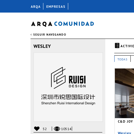
ARQA
EMPRESAS
SEGUIR NAVEGANDO
WESLEY
ACTIVI
TODAS
C&D JOY
52
10514
Wesley