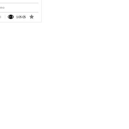
smo
0
10505