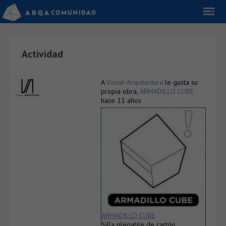
Actividad
A
Visual-Arquitectura
le gusta su
propia obra,
ARMADILLO CUBE
hace 11 años
ARMADILLO CUBE
Silla plegable de cartón