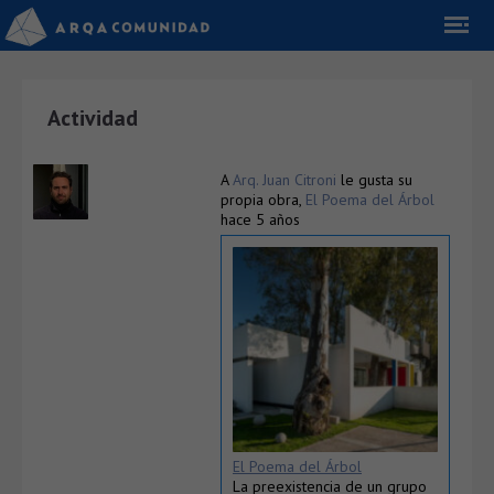
Actividad
A
Arq. Juan Citroni
le gusta su
propia obra,
El Poema del Árbol
hace 5 años
El Poema del Árbol
La preexistencia de un grupo