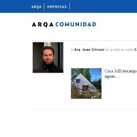
ARQA
EMPRESAS
A
Arq. Juan Citroni
le gusta la nota
C
Casa JG
El encargo
aguas….