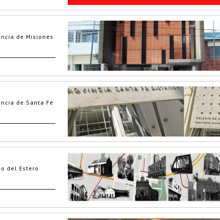
incia de Misiones
incia de Santa Fé
go del Estero