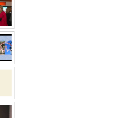
hace 2 meses
@murvi