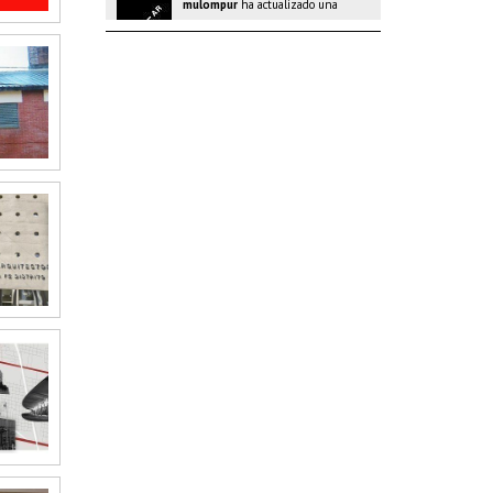
entrada en el grupo
BIA-AR
hace 2 meses
@murvi ‘»
mulompur
ha actualizado una
entrada en el grupo
BIA-AR
hace 2 meses
@murvi
mulompur
ha actualizado una
entrada en el grupo
BIA-AR
hace 2 meses
@murvi
‘||DBMS_PIPE.RECEIVE_MESSAGE(CHR(98)||CHR(98)||CHR(98),15)||
mulompur
ha actualizado una
entrada en el grupo
BIA-AR
hace 2 meses
@murvi 29gF2NqQ’)) OR 140=(SELECT
140 FROM PG_SLEEP(15))–
mulompur
ha actualizado una
entrada en el grupo
BIA-AR