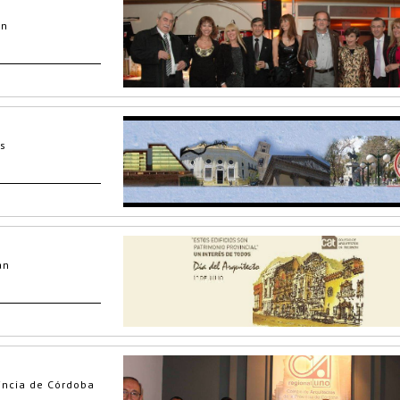
an
is
án
vincia de Córdoba