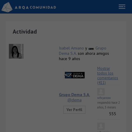
Actividad
Isabel Amiano
y
Grupo
Dema S.A.
son ahora amigos
hace 9 años
Mostrar
todos los
comentarios
(411)
Grupo Dema S.A.
wfxyanow
@dema
respondió
hace 2
años, 3 meses
Ver Perfil
555