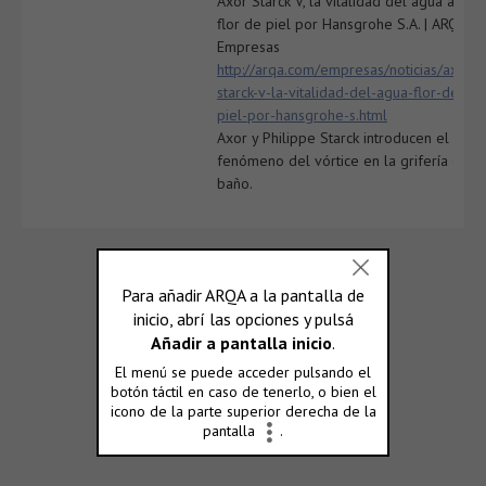
Axor Starck V, la vitalidad del agua a
flor de piel por Hansgrohe S.A. | ARQA
Empresas
http://arqa.com/empresas/noticias/axor-
starck-v-la-vitalidad-del-agua-flor-de-
piel-por-hansgrohe-s.html
Axor y Philippe Starck introducen el
fenómeno del vórtice en la grifería del
baño.