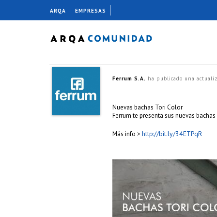
ARQA
EMPRESAS
Ferrum S.A.
ha publicado una actuali
Nuevas bachas Tori Color
Ferrum te presenta sus nuevas bachas 
http://bit.ly/34ETPqR
Más info >