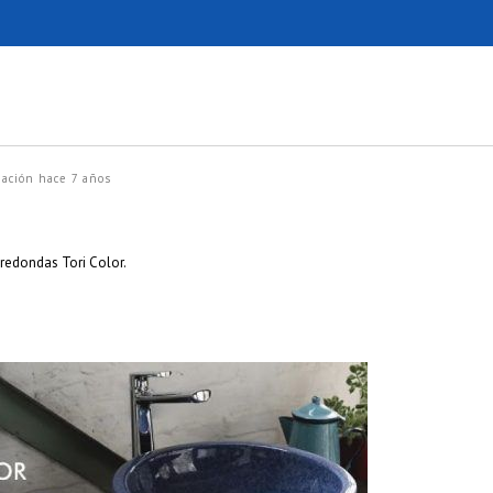
zación
hace 7 años
redondas Tori Color.