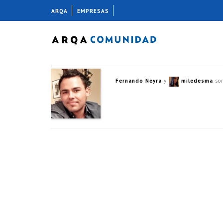
ARQA
EMPRESAS
Fernando Neyra
y
miledesma
son