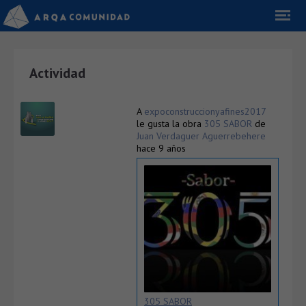
Actividad
A
expoconstruccionyafines2017
le gusta la obra
305 SABOR
de
Juan Verdaguer Aguerrebehere
hace 9 años
305 SABOR