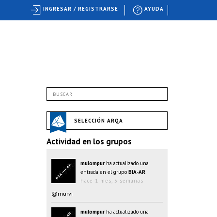
INGRESAR / REGISTRARSE
AYUDA
SELECCIÓN ARQA
Actividad en los grupos
mulompur
ha actualizado una
entrada en el grupo
BIA-AR
hace 1 mes, 3 semanas
@murvi
mulompur
ha actualizado una