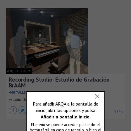
ARQUITECTURA
Recording Studio- Estudio de Grabación
BrAAM
440 TALLER
Estudio de Grabación BrAAM en Torreón Coahuila
VER +