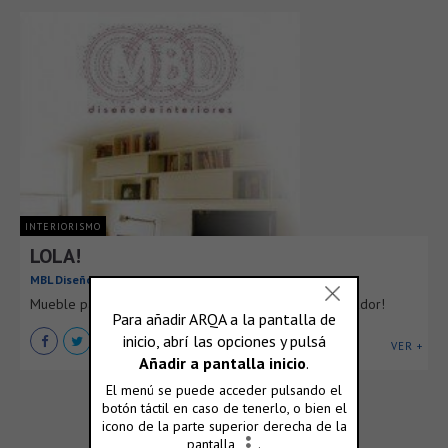
INTERIORISMO
LOLA!
MBL Diseño
Mueble para guardado de zapatos y espacio para tocador!
VER +