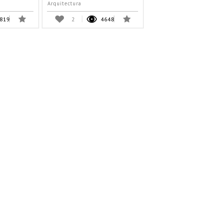
Arquitectura
819
2
4648