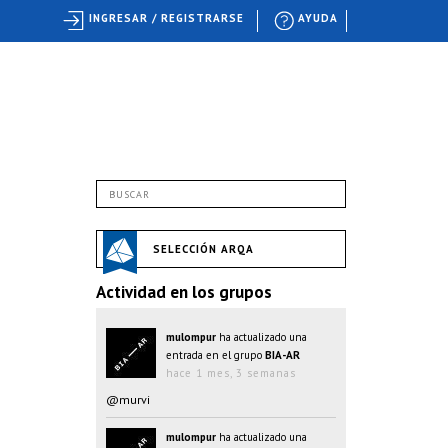
INGRESAR / REGISTRARSE
AYUDA
SELECCIÓN ARQA
Actividad en los grupos
mulompur
ha actualizado una
entrada en el grupo
BIA-AR
hace 1 mes, 3 semanas
@murvi
mulompur
ha actualizado una