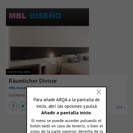
INTERIORISMO
Räumlicher Divisor
MBL Diseño
Escritorio biblioteca divisor
VER +