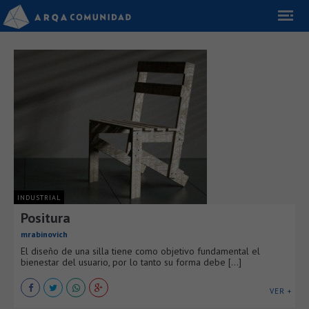
INDUSTRIAL
Positura
mrabinovich
El diseño de una silla tiene como objetivo fundamental el
bienestar del usuario, por lo tanto su forma debe [...]
VER +