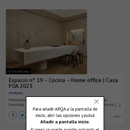
INTERIORISMO
Espacio n° 19 – Cocina – Home office | Casa
FOA 2023
modulus
Pensamos en un espacio de pausa, de desconexión. Que
transmita calma, orden y simplicidad en busca de un entorno [...]
VER +