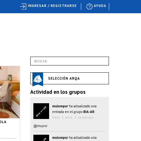
INGRESAR / REGISTRARSE
AYUDA
SELECCIÓN ARQA
Actividad en los grupos
mulompur
ha actualizado una
entrada en el grupo
BIA-AR
hace 1 mes, 2 semanas
OLA
@murvi
mulompur
ha actualizado una