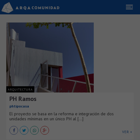
ARQUITECTURA
PH Ramos
phtipocasa
El proyecto se basa en la reforma e integración de dos
unidades mínimas en un único PH al [...]
VER +