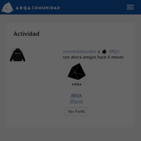
Actividad
essentialshoodies
y
ARQA
son ahora amigos
hace 6 meses
ARQA
@arqa
Ver Perfil