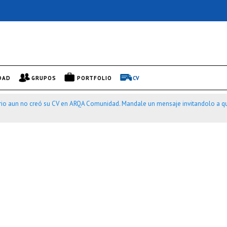
DAD
GRUPOS
PORTFOLIO
CV
rio aun no creó su CV en ARQA Comunidad. Mandale un mensaje invitandolo a qu