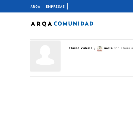
ARQA
EMPRESAS
Elaine Zabala
y
mola
son ahora 