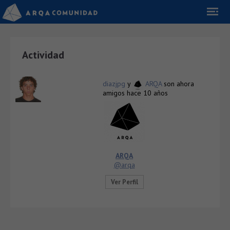
Actividad
diazjpg
y
ARQA
son ahora
amigos
hace 10 años
ARQA
@arqa
Ver Perfil