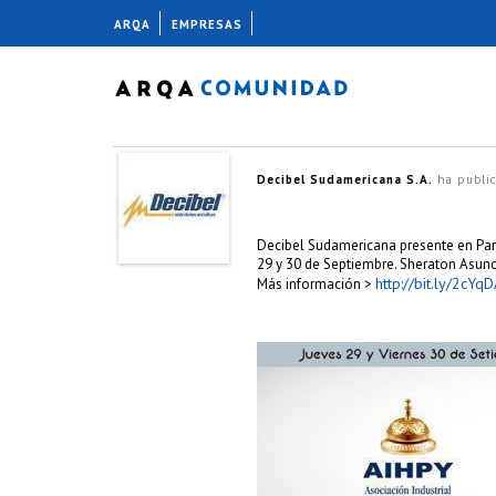
ARQA
EMPRESAS
Decibel Sudamericana S.A.
ha public
Decibel Sudamericana presente en Pa
29 y 30 de Septiembre. Sheraton Asunc
http://bit.ly/2cYqD
Más información >