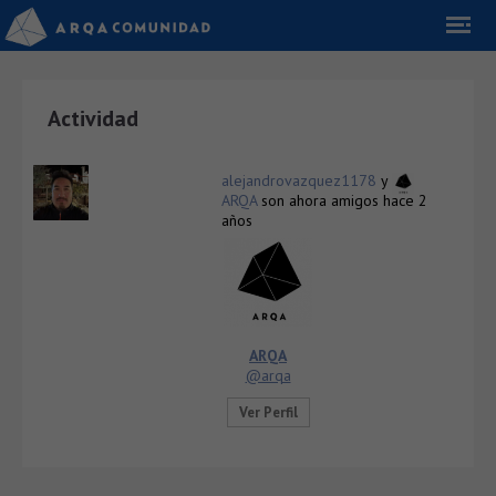
Actividad
alejandrovazquez1178
y
ARQA
son ahora amigos
hace 2
años
ARQA
@arqa
Ver Perfil