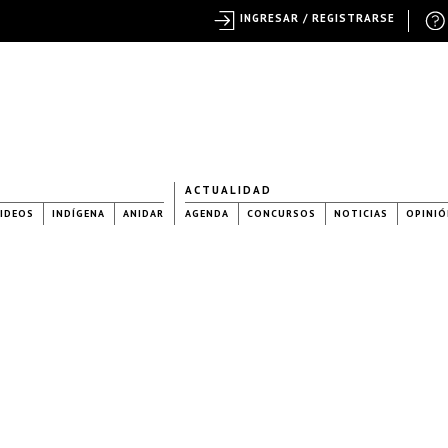
INGRESAR / REGISTRARSE
ACTUALIDAD
IDEOS
INDÍGENA
ANIDAR
AGENDA
CONCURSOS
NOTICIAS
OPINIÓ