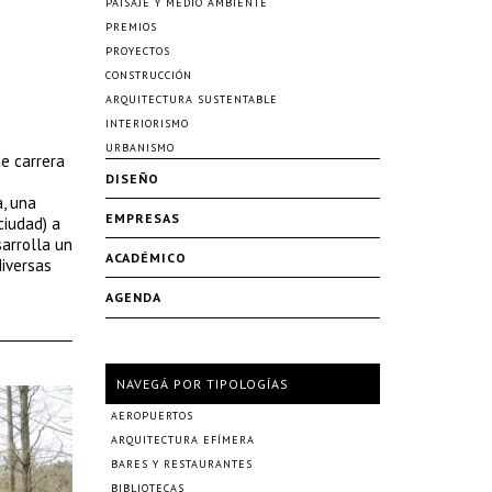
PAISAJE Y MEDIO AMBIENTE
PREMIOS
PROYECTOS
CONSTRUCCIÓN
ARQUITECTURA SUSTENTABLE
INTERIORISMO
URBANISMO
de carrera
DISEÑO
a, una
EMPRESAS
ciudad) a
sarrolla un
ACADÉMICO
diversas
AGENDA
NAVEGÁ POR TIPOLOGÍAS
AEROPUERTOS
ARQUITECTURA EFÍMERA
BARES Y RESTAURANTES
BIBLIOTECAS