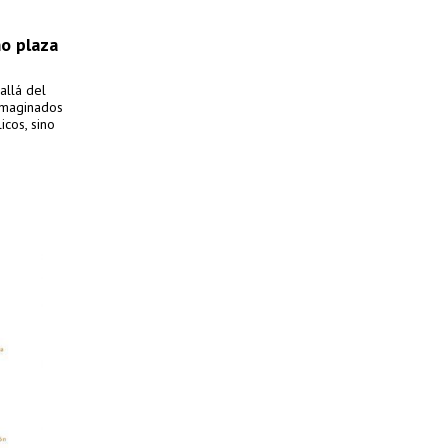
mo plaza
allá del
 imaginados
cos, sino