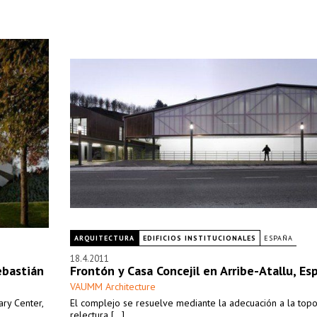
ARQUITECTURA
EDIFICIOS INSTITUCIONALES
ESPAÑA
18.4.2011
ebastián
Frontón y Casa Concejil en Arribe-Atallu, Es
VAUMM Architecture
ary Center,
El complejo se resuelve mediante la adecuación a la topog
relectura [...]