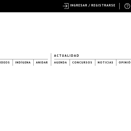
INGRESAR / REGISTRARSE
ACTUALIDAD
IDEOS
INDÍGENA
ANIDAR
AGENDA
CONCURSOS
NOTICIAS
OPINIÓ