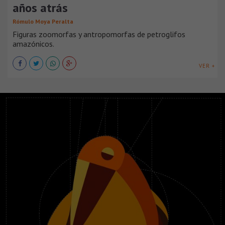
años atrás
Rómulo Moya Peralta
Figuras zoomorfas y antropomorfas de petroglifos
amazónicos.
VER +