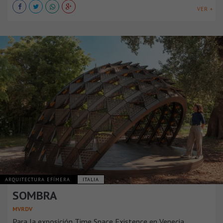
VER +
ARQUITECTURA EFÍMERA
ITALIA
SOMBRA
MVRDV
Para la exposición Time Space Existence en Venecia,