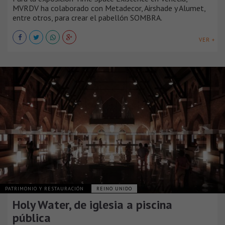
MVRDV ha colaborado con Metadecor, Airshade y Alumet,
entre otros, para crear el pabellón SOMBRA.
VER +
PATRIMONIO Y RESTAURACIÓN
REINO UNIDO
Holy Water, de iglesia a piscina
pública