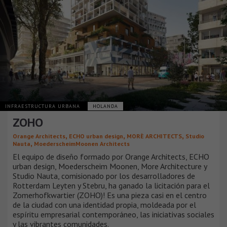
INFRAESTRUCTURA URBANA
HOLANDA
ZOHO
,
,
,
Orange Architects
ECHO urban design
MORÈ ARCHITECTS
Studio
,
Nauta
MoederscheimMoonen Architects
El equipo de diseño formado por Orange Architects, ECHO
urban design, Moederscheim Moonen, More Architecture y
Studio Nauta, comisionado por los desarrolladores de
Rotterdam Leyten y Stebru, ha ganado la licitación para el
Zomerhofkwartier (ZOHO)! Es una pieza casi en el centro
de la ciudad con una identidad propia, moldeada por el
espíritu empresarial contemporáneo, las iniciativas sociales
y las vibrantes comunidades.