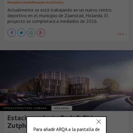
MoederscheimMoonen Architects
Actualmente se está trabajando en un nuevo centro
deportivo en el municipio de Zaanstad, Holanda. El
proyecto se completará a mediados de 2016.
VER +
INFRAESTRUCTURA URBANA
HOLANDA
Estacionamiento Park & ​​Ride, en
Zutphen