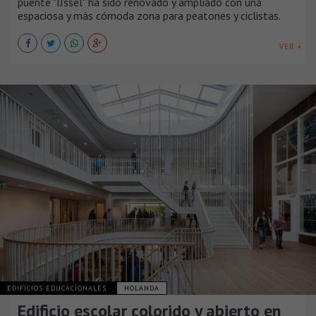
puente "IJssel" ha sido renovado y ampliado con una
espaciosa y más cómoda zona para peatones y ciclistas.
VER +
EDIFICIOS EDUCACIONALES
HOLANDA
Edificio escolar colorido y abierto en