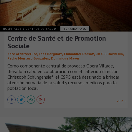
HOSPITALES Y CENTROS DE SALUD
BURKINA FASO
Centre de Santé et de Promotion
Sociale
,
,
,
,
Kéré Architecture
Ines Bergdolt
Emmanuel Dorsaz
Jin Gul David Jun
,
Pedro Montero Gonzales
Dominique Mayer
Como componente central de proyecto Opera Village,
llevado a cabo en colaboración con el fallecido director
Christoph Schlingensief, el CSPS está destinado a brindar
atención primaria de la salud y recursos médicos para la
población local.
VER +