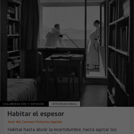
COLABORACIÓN Y OPINIÓN
INTERNACIONAL
Habitar el espesor
José del Carmen Palacios Aguilar
Habitar hasta abolir la incertidumbre, hasta agotar los