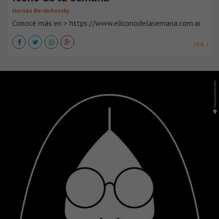
Hernán Berdichevsky
Conocé más en > https://www.eliconodelasemana.com.ar
VER +