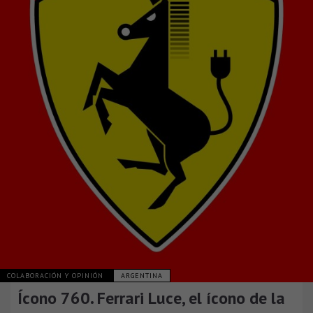
COLABORACIÓN Y OPINIÓN
ARGENTINA
Ícono 760. Ferrari Luce, el ícono de la