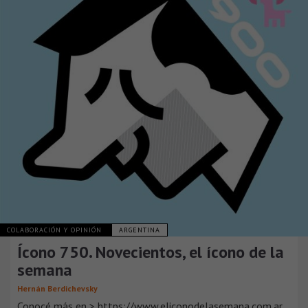
COLABORACIÓN Y OPINIÓN
ARGENTINA
Ícono 750. Novecientos, el ícono de la
semana
Hernán Berdichevsky
Conocé más en > https://www.eliconodelasemana.com.ar