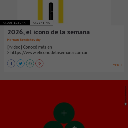
ARQUITECTURA
ARGENTINA
2026, el ícono de la semana
Hernán Berdichevsky
[/video] Conocé más en
> https://www.eliconodelasemana.com.ar
VER +