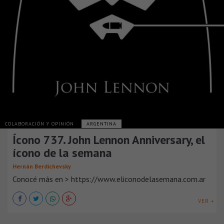
COLABORACIÓN Y OPINIÓN
ARGENTINA
Ícono 737. John Lennon Anniversary, el
ícono de la semana
Hernán Berdichevsky
Conocé más en > https://www.eliconodelasemana.com.ar
VER +