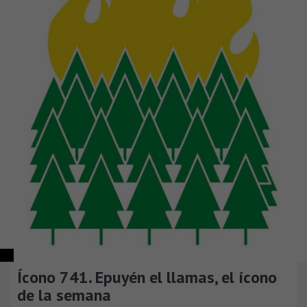
Ícono 741. Epuyén el llamas, el ícono
de la semana