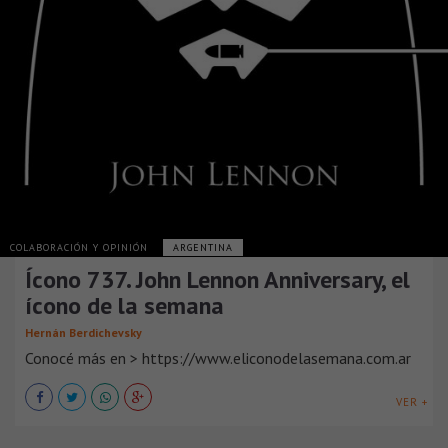
COLABORACIÓN Y OPINIÓN
ARGENTINA
Ícono 737. John Lennon Anniversary, el
ícono de la semana
Hernán Berdichevsky
Conocé más en > https://www.eliconodelasemana.com.ar
VER +