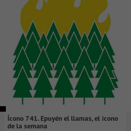
Ícono 741. Epuyén el llamas, el ícono
de la semana