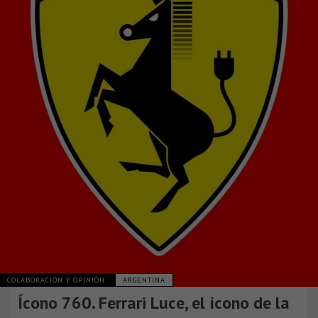
COLABORACIÓN Y OPINIÓN
ARGENTINA
Ícono 760. Ferrari Luce, el ícono de la