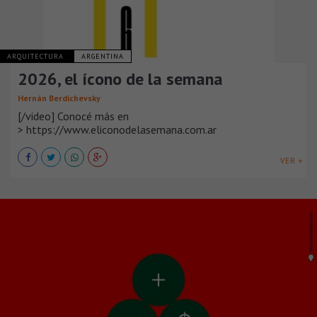
ARQUITECTURA
ARGENTINA
2026, el ícono de la semana
Hernán Berdichevsky
[/video] Conocé más en
> https://www.eliconodelasemana.com.ar
VER +