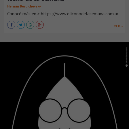
Hernán Berdichevsky
Conocé más en > https://www.eliconodelasemana.com.ar
VER +