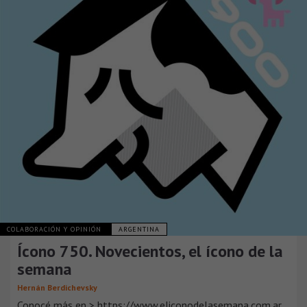
COLABORACIÓN Y OPINIÓN
ARGENTINA
Ícono 750. Novecientos, el ícono de la
semana
Hernán Berdichevsky
Conocé más en > https://www.eliconodelasemana.com.ar