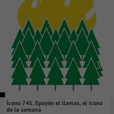
Ícono 741. Epuyén el llamas, el ícono
de la semana