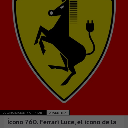
COLABORACIÓN Y OPINIÓN
ARGENTINA
Ícono 760. Ferrari Luce, el ícono de la