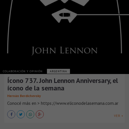
COLABORACIÓN Y OPINIÓN
ARGENTINA
Ícono 737. John Lennon Anniversary, el
ícono de la semana
Hernán Berdichevsky
Conocé más en > https://www.eliconodelasemana.com.ar
VER +