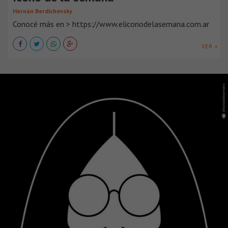
Hernán Berdichevsky
Conocé más en > https://www.eliconodelasemana.com.ar
VER +