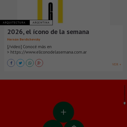
ARQUITECTURA
ARGENTINA
2026, el ícono de la semana
Hernán Berdichevsky
[/video] Conocé más en
> https://www.eliconodelasemana.com.ar
VER +