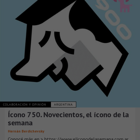
COLABORACIÓN Y OPINIÓN
ARGENTINA
Ícono 750. Novecientos, el ícono de la
semana
Hernán Berdichevsky
Conocé más en > https://www.eliconodelasemana.com.ar