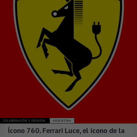
COLABORACIÓN Y OPINIÓN
ARGENTINA
Ícono 760. Ferrari Luce, el ícono de la