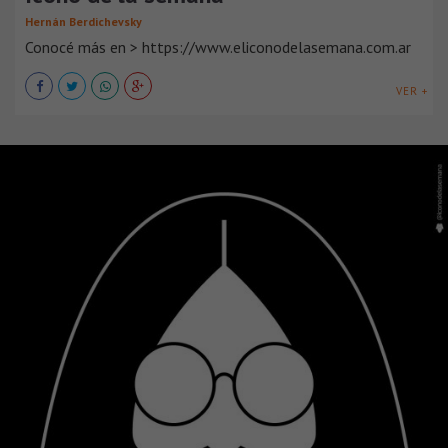
Hernán Berdichevsky
Conocé más en > https://www.eliconodelasemana.com.ar
VER +