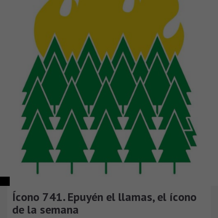
Ícono 741. Epuyén el llamas, el ícono
de la semana