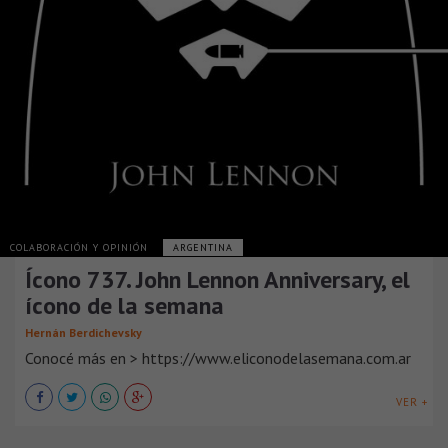
COLABORACIÓN Y OPINIÓN
ARGENTINA
Ícono 737. John Lennon Anniversary, el
ícono de la semana
Hernán Berdichevsky
Conocé más en > https://www.eliconodelasemana.com.ar
VER +