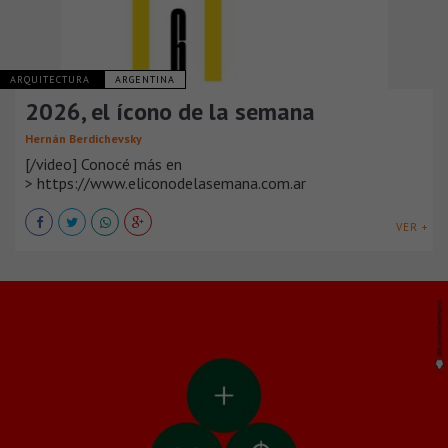
ARQUITECTURA
ARGENTINA
2026, el ícono de la semana
Hernán Berdichevsky
[/video] Conocé más en
> https://www.eliconodelasemana.com.ar
VER +