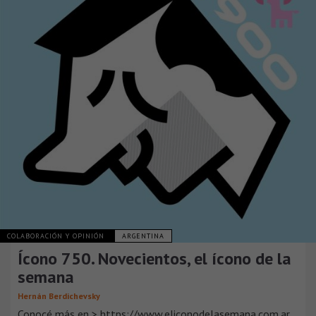
COLABORACIÓN Y OPINIÓN
ARGENTINA
Ícono 750. Novecientos, el ícono de la
semana
Hernán Berdichevsky
Conocé más en > https://www.eliconodelasemana.com.ar