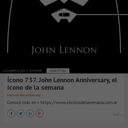
COLABORACIÓN Y OPINIÓN
ARGENTINA
Ícono 737. John Lennon Anniversary, el
ícono de la semana
Hernán Berdichevsky
Conocé más en > https://www.eliconodelasemana.com.ar
VER +