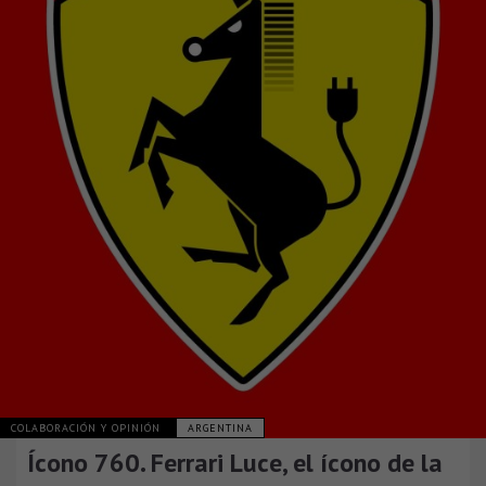
COLABORACIÓN Y OPINIÓN
ARGENTINA
Ícono 760. Ferrari Luce, el ícono de la