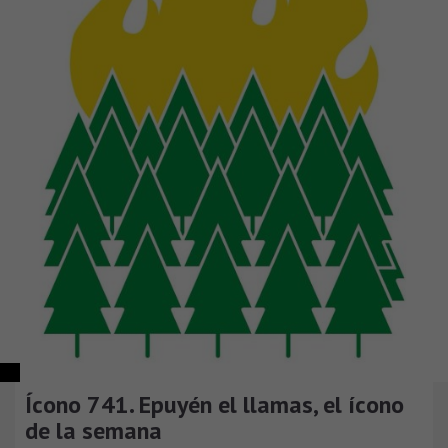
Ícono 741. Epuyén el llamas, el ícono
de la semana