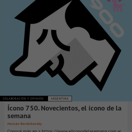
COLABORACIÓN Y OPINIÓN
ARGENTINA
Ícono 750. Novecientos, el ícono de la
semana
Hernán Berdichevsky
Conocé más en > https://www.eliconodelasemana.com.ar