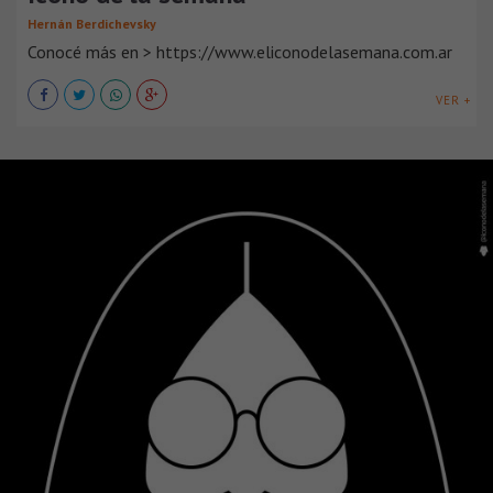
Hernán Berdichevsky
Conocé más en > https://www.eliconodelasemana.com.ar
VER +