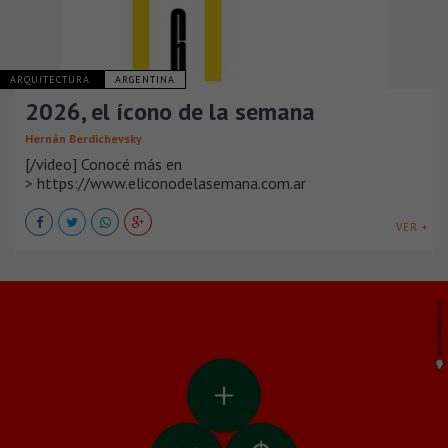
ARQUITECTURA
ARGENTINA
2026, el ícono de la semana
Hernán Berdichevsky
[/video] Conocé más en
> https://www.eliconodelasemana.com.ar
VER +