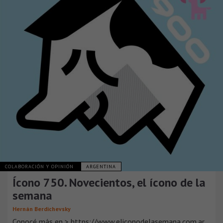
COLABORACIÓN Y OPINIÓN
ARGENTINA
Ícono 750. Novecientos, el ícono de la
semana
Hernán Berdichevsky
Conocé más en > https://www.eliconodelasemana.com.ar