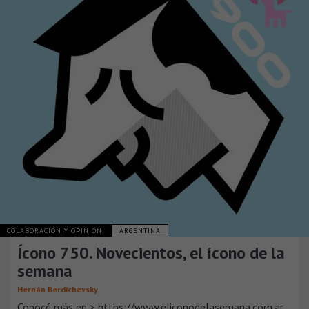
COLABORACIÓN Y OPINIÓN
ARGENTINA
Ícono 750. Novecientos, el ícono de la
semana
Hernán Berdichevsky
Conocé más en > https://www.eliconodelasemana.com.ar