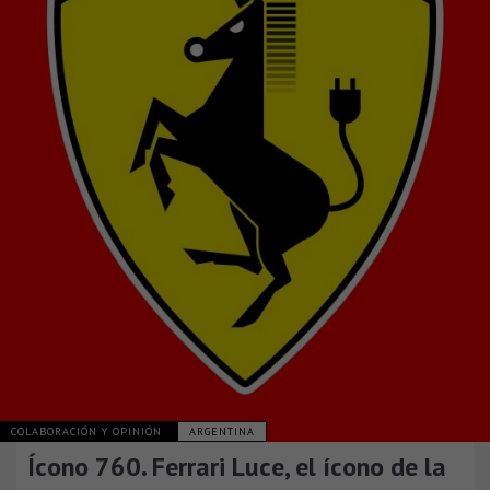
COLABORACIÓN Y OPINIÓN
ARGENTINA
Ícono 760. Ferrari Luce, el ícono de la