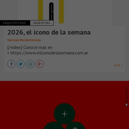
ARQUITECTURA
ARGENTINA
2026, el ícono de la semana
Hernán Berdichevsky
[/video] Conocé más en
> https://www.eliconodelasemana.com.ar
VER +