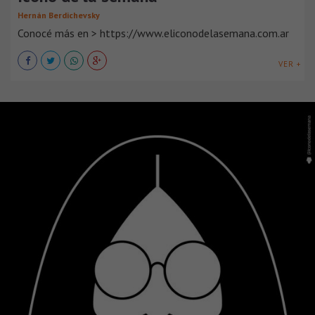
Hernán Berdichevsky
Conocé más en > https://www.eliconodelasemana.com.ar
VER +