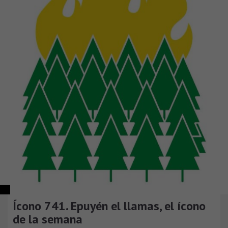
Ícono 741. Epuyén el llamas, el ícono
de la semana