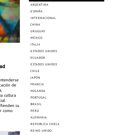
ARGENTINA
ESPAÑA
INTERNACIONAL
CHINA
URUGUAY
MÉXICO
ITALIA
ESTADOS UNIDOS
ECUADOR
ESTADOS UNIDOS
sad
CHILE
JAPÓN
entenderse
cación de
FRANCIA
a,
HOLANDA
a cultura
PORTUGAL
ial.
BRASIL
efienden su
ir como
PERÚ
ALEMANIA
REPÚBLICA CHECA
REINO UNIDO