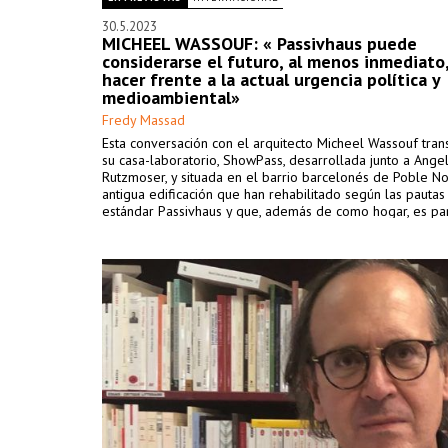
30.5.2023
MICHEEL WASSOUF: « Passivhaus puede
considerarse el futuro, al menos inmediato,
hacer frente a la actual urgencia política y
medioambiental»
Fredy Massad
Esta conversación con el arquitecto Micheel Wassouf tran
su casa-laboratorio, ShowPass, desarrollada junto a Angel
Rutzmoser, y situada en el barrio barcelonés de Poble No
antigua edificación que han rehabilitado según las pautas
estándar Passivhaus y que, además de como hogar, es par
más idóneo campo de pruebas para su trabajo.