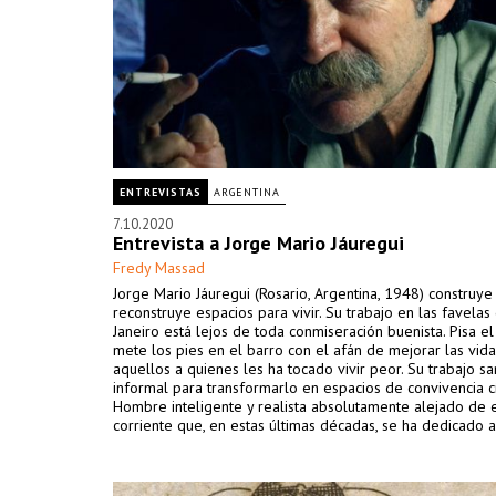
ENTREVISTAS
ARGENTINA
7.10.2020
Entrevista a Jorge Mario Jáuregui
Fredy Massad
Jorge Mario Jáuregui (Rosario, Argentina, 1948) construye
reconstruye espacios para vivir. Su trabajo en las favelas
Janeiro está lejos de toda conmiseración buenista. Pisa el
mete los pies en el barro con el afán de mejorar las vid
aquellos a quienes les ha tocado vivir peor. Su trabajo s
informal para transformarlo en espacios de convivencia cí
Hombre inteligente y realista absolutamente alejado de 
corriente que, en estas últimas décadas, se ha dedicado a
y romantizar irresponsablemente “lo pobre”.