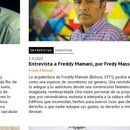
ENTREVISTAS
ARGENTINA
3.9.2020
Entrevista a Freddy Mamani, por Fredy Mas
Fredy Massad
 y
La arquitectura de Freddy Mamani (Bolivia, 1971) podría 
 de Rio de
como una especie de sincretismo sui generis. Una reivindi
 suelo,
lo antiguo y lo autóctono desde una construcción fantástic
as de
imaginada, reinterpretada. Una visión personal de su propi
anea lo
que, por reivindicativa, molesta e interpela a la cultura ofic
vica.
Edificios que incomodan, hechos para nuevos ricos que d
esa
derecho a que nadie eduque sus gustos, su derecho a viv
 sacralizar
desean.