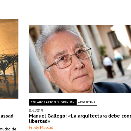
COLABORACIÓN Y OPINIÓN
ARGENTINA
8.3.2019
Massad
Manuel Gallego: «La arquitectura debe con
libertad»
Fredy Massad
 mucho de