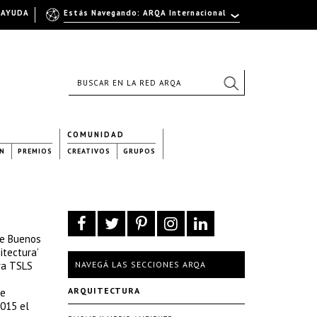
AYUDA
Estás Navegando: ARQA Internacional
COMUNIDAD
N
PREMIOS
CREATIVOS
GRUPOS
de Buenos
itectura’
ra TSLS
NAVEGÁ LAS SECCIONES ARQA
ARQUITECTURA
de
2015 el