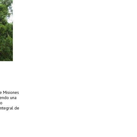
e Misiones
yendo una
io
integral de