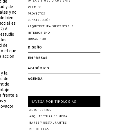
d de
PAISAJE Y MEDIO AMBIENTE
ad y de
PREMIOS
ales y no
PROYECTOS
de bien
CONSTRUCCIÓN
social es
ARQUITECTURA SUSTENTABLE
(2) A
INTERIORISMO
 estudio
 los
URBANISMO
d de
DISEÑO
 o el que
e acción
EMPRESAS
ACADÉMICO
 y la
ie de
AGENDA
ntido
blaje
s frente a
s y
NAVEGÁ POR TIPOLOGÍAS
novador
AEROPUERTOS
ARQUITECTURA EFÍMERA
BARES Y RESTAURANTES
BIBLIOTECAS