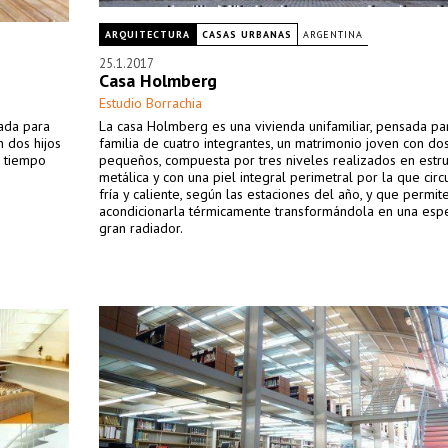
ARQUITECTURA
CASAS URBANAS
ARGENTINA
25.1.2017
Casa Holmberg
Estudio Borrachia
ada para
La casa Holmberg es una vivienda unifamiliar, pensada pa
n dos hijos
familia de cuatro integrantes, un matrimonio joven con dos
l tiempo
pequeños, compuesta por tres niveles realizados en estru
metálica y con una piel integral perimetral por la que circ
fría y caliente, según las estaciones del año, y que permit
acondicionarla térmicamente transformándola en una esp
gran radiador.