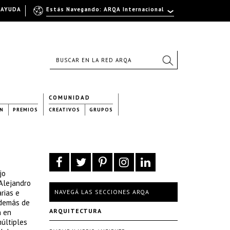
AYUDA
Estás Navegando: ARQA Internacional
COMUNIDAD
N
PREMIOS
CREATIVOS
GRUPOS
jo
Alejandro
rias e
NAVEGÁ LAS SECCIONES ARQA
además de
ARQUITECTURA
n en
últiples