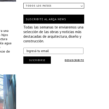
TODOS LOS PAÍSES
SUSCRIBITE AL ARQA NEWS
Todas las semanas te enviaremos una
ra una
selección de las obras y noticias más
 hijos
destacadas de arquitectura, diseño y
ctura
construcción.
ula agua
e
ecie de
SUSCRIBIRSE
DESUSCRIBITE