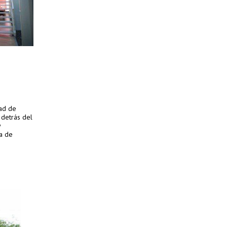
dad de
 detrás del
y
ea de