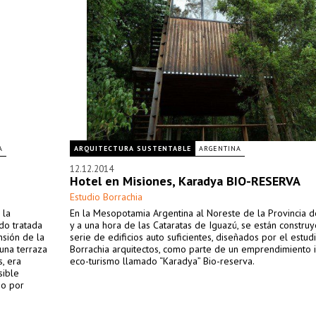
A
ARQUITECTURA SUSTENTABLE
ARGENTINA
12.12.2014
Hotel en Misiones, Karadya BIO-RESERVA
Estudio Borrachia
 la
En la Mesopotamia Argentina al Noreste de la Provincia d
do tratada
y a una hora de las Cataratas de Iguazú, se están constru
nsión de la
serie de edificios auto suficientes, diseñados por el estud
una terraza
Borrachia arquitectos, como parte de un emprendimiento 
s, era
eco-turismo llamado “Karadya” Bio-reserva.
sible
no por